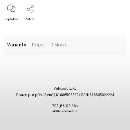
Zeptat se
Sdílet
Varianty
Popis
Diskuze
Velikost: L/XL
Pouze pro přihlášené
| 818865022224
EAN:
818865022224
701,65 Kč
/ ks
849 Kč včetně DPH