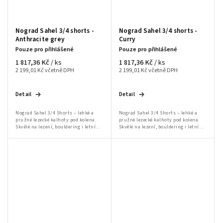
Nograd Sahel 3/4 shorts -
Nograd Sahel 3/4 shorts -
Anthracite grey
Curry
Pouze pro přihlášené
Pouze pro přihlášené
1 817,36 Kč
1 817,36 Kč
/ ks
/ ks
2 199,01 Kč včetně DPH
2 199,01 Kč včetně DPH
Detail
Detail
Nograd Sahel 3/4 Shorts – lehké a
Nograd Sahel 3/4 Shorts – lehké a
pružné lezecké kalhoty pod kolena.
pružné lezecké kalhoty pod kolena.
Skvělé na lezení, bouldering i letní
Skvělé na lezení, bouldering i letní
outdoor aktivity
outdoor aktivity