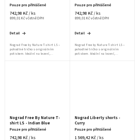
Pouze pro přihlášené
Pouze pro přihlášené
742,98 Kč
742,98 Kč
/ ks
/ ks
899,01 Kč včetně DPH
899,01 Kč včetně DPH
Detail
Detail
Nograd Free by Nature T-shirt LS –
Nograd Free by Nature T-shirt LS –
pohodlné tričko s originálním
pohodlné tričko s originálním
potiskem. Ideální na lezení,
potiskem. Ideální na lezení,
bouldering a volnočasové nošení.
bouldering a volnočasové nošení.
Nograd Free By Nature T-
Nograd Liberty shorts -
shirt LS - Indian Blue
Curry
Pouze pro přihlášené
Pouze pro přihlášené
742,98 Kč
1 569,42 Kč
/ ks
/ ks