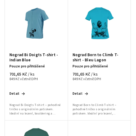
Nejprodávanější
Abecedně
Nograd Bi Doigts T-shirt -
Nograd Born to Climb T-
Indian Blue
shirt - Bleu Lagon
Pouze pro přihlášené
Pouze pro přihlášené
701,65 Kč
701,65 Kč
/ ks
/ ks
849 Kč včetně DPH
849 Kč včetně DPH
Detail
Detail
Nograd Bi Doigts T-shirt – pohodlné
Nograd Born to Climb T-shirt –
tričko s originálním potiskem.
pohodlné tričko s originálním
Ideální na lezení, bouldering a
potiskem. Ideální pro lezení,
volnočasové aktivity.
bouldering a volnočasové aktivity.“