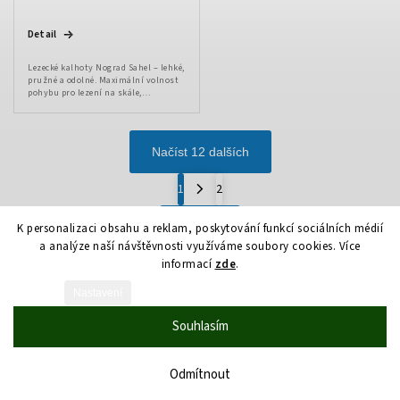
Detail
Lezecké kalhoty Nograd Sahel – lehké,
pružné a odolné. Maximální volnost
pohybu pro lezení na skále,
bouldering i každodenní nošení.
Načíst 12 dalších
1
2
Nahoru
K personalizaci obsahu a reklam, poskytování funkcí sociálních médií
a analýze naší návštěvnosti využíváme soubory cookies. Více
informací
zde
.
Nastavení
Vytvořil Shoptet
Souhlasím
Copyright 2026
JMT-Distribution
. Všechna práva vyhrazena.
Upravit nastavení cookies
Grafický návrh vytvořil a nakódoval
Shoptak.cz
Odmítnout