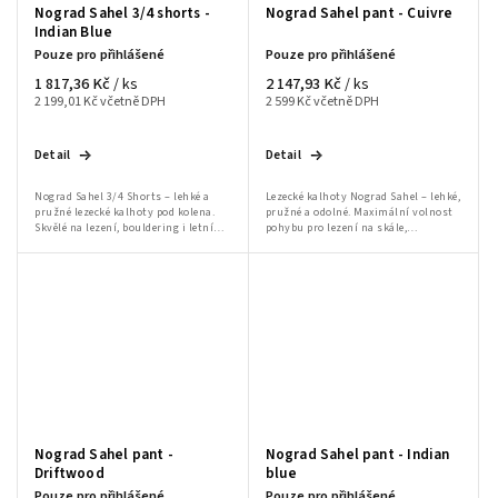
Nograd Sahel 3/4 shorts -
Nograd Sahel pant - Cuivre
Indian Blue
Pouze pro přihlášené
Pouze pro přihlášené
1 817,36 Kč
2 147,93 Kč
/ ks
/ ks
2 199,01 Kč včetně DPH
2 599 Kč včetně DPH
Detail
Detail
Nograd Sahel 3/4 Shorts – lehké a
Lezecké kalhoty Nograd Sahel – lehké,
pružné lezecké kalhoty pod kolena.
pružné a odolné. Maximální volnost
Skvělé na lezení, bouldering i letní
pohybu pro lezení na skále,
outdoor aktivity
bouldering i každodenní nošení.
Nograd Sahel pant -
Nograd Sahel pant - Indian
Driftwood
blue
Pouze pro přihlášené
Pouze pro přihlášené