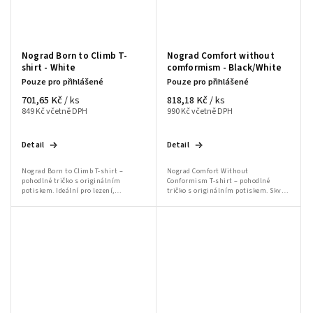
Nograd Born to Climb T-
Nograd Comfort without
shirt - White
comformism - Black/White
Pouze pro přihlášené
Pouze pro přihlášené
701,65 Kč
818,18 Kč
/ ks
/ ks
849 Kč včetně DPH
990 Kč včetně DPH
Detail
Detail
Nograd Born to Climb T-shirt –
Nograd Comfort Without
pohodlné tričko s originálním
Conformism T-shirt – pohodlné
potiskem. Ideální pro lezení,
tričko s originálním potiskem. Skvělé
bouldering a volnočasové aktivity.
pro lezení, bouldering a volnočasové
aktivity