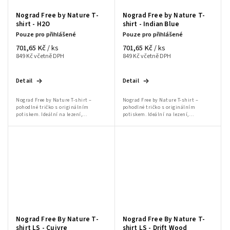
Nograd Free by Nature T-
Nograd Free by Nature T-
shirt - H2O
shirt - Indian Blue
Pouze pro přihlášené
Pouze pro přihlášené
701,65 Kč
701,65 Kč
/ ks
/ ks
849 Kč včetně DPH
849 Kč včetně DPH
Detail
Detail
Nograd Free by Nature T-shirt –
Nograd Free by Nature T-shirt –
pohodlné tričko s originálním
pohodlné tričko s originálním
potiskem. Ideální na lezení,
potiskem. Ideální na lezení,
bouldering a volnočasové nošení.
bouldering a volnočasové nošení.
Nograd Free By Nature T-
Nograd Free By Nature T-
shirt LS - Cuivre
shirt LS - Drift Wood