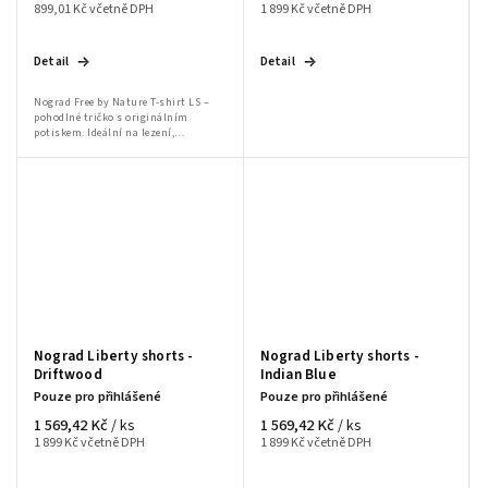
899,01 Kč včetně DPH
1 899 Kč včetně DPH
Detail
Detail
Nograd Free by Nature T-shirt LS –
pohodlné tričko s originálním
potiskem. Ideální na lezení,
bouldering a volnočasové nošení.
Nograd Liberty shorts -
Nograd Liberty shorts -
Driftwood
Indian Blue
Pouze pro přihlášené
Pouze pro přihlášené
1 569,42 Kč
1 569,42 Kč
/ ks
/ ks
1 899 Kč včetně DPH
1 899 Kč včetně DPH