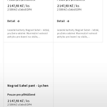
2 147,93 Kč
2 147,93 Kč
/ ks
/ ks
2 599 Kč včetně DPH
2 599 Kč včetně DPH
Detail
Detail
Lezecké kalhoty Nograd Sahel – lehké,
Lezecké kalhoty Nograd Sahel – lehké,
pružné a odolné. Maximální volnost
pružné a odolné. Maximální volnost
pohybu pro lezení na skále,
pohybu pro lezení na skále,
bouldering i každodenní nošení.
bouldering i každodenní nošení.
Nograd Sahel pant - Lychen
Pouze pro přihlášené
2 147,93 Kč
/ ks
2 599 Kč včetně DPH