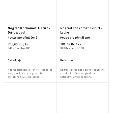
Nograd Rockomet T-shirt -
Nograd Rockomet T-shirt -
Drift Wood
Lychen
Pouze pro přihlášené
Pouze pro přihlášené
701,65 Kč
701,65 Kč
/ ks
/ ks
849 Kč včetně DPH
849 Kč včetně DPH
Detail
Detail
Nograd Rocktomet T-shirt – pohodlné
Nograd Rocktomet T-shirt – pohodlné
a stylové tričko s originálním
a stylové tričko s originálním
potiskem. Skvělé na lezení,
potiskem. Skvělé na lezení,
bouldering i volnočasové nošení.
bouldering i volnočasové nošení.