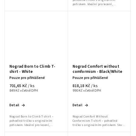
pohodlné tričko s originálním
potiskem. Ideální pro lezení,
bouldering a volnočasové aktivity.
Nograd Born to Climb T-
Nograd Comfort without
shirt - White
comformism - Black/White
Pouze pro přihlášené
Pouze pro přihlášené
701,65 Kč
818,18 Kč
/ ks
/ ks
849 Kč včetně DPH
990 Kč včetně DPH
Detail
Detail
Nograd Born to Climb T-shirt –
Nograd Comfort Without
pohodlné tričko s originálním
Conformism T-shirt – pohodlné
potiskem. Ideální pro lezení,
tričko s originálním potiskem. Skvělé
bouldering a volnočasové aktivity.
pro lezení, bouldering a volnočasové
aktivity