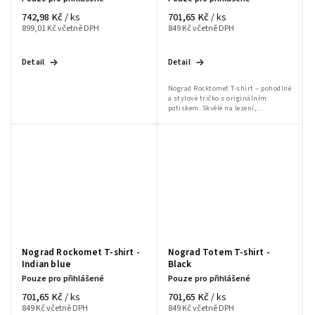
742,98 Kč
701,65 Kč
/ ks
/ ks
899,01 Kč včetně DPH
849 Kč včetně DPH
Detail
Detail
Nograd Rocktomet T-shirt – pohodlné
a stylové tričko s originálním
potiskem. Skvělé na lezení,
bouldering i volnočasové nošení.
Nograd Rockomet T-shirt -
Nograd Totem T-shirt -
Indian blue
Black
Pouze pro přihlášené
Pouze pro přihlášené
701,65 Kč
701,65 Kč
/ ks
/ ks
849 Kč včetně DPH
849 Kč včetně DPH