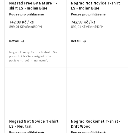
Nograd Free By Nature T-
Nograd Not Novice T-shirt
shirt LS - Indian Blue
LS - Indian Blue
Pouze pro přihlášené
Pouze pro přihlášené
742,98 Kč
742,98 Kč
/ ks
/ ks
899,01 Kč včetně DPH
899,01 Kč včetně DPH
Detail
Detail
Nograd Free by Nature T-shirt LS –
pohodlné tričko s originálním
potiskem. Ideální na lezení,
bouldering a volnočasové nošení.
Nograd Not Novice T-shirt
Nograd Rockomet T-shirt -
LS - Neutral
Drift Wood
Pouze pro přihlášené
Pouze pro přihlášené