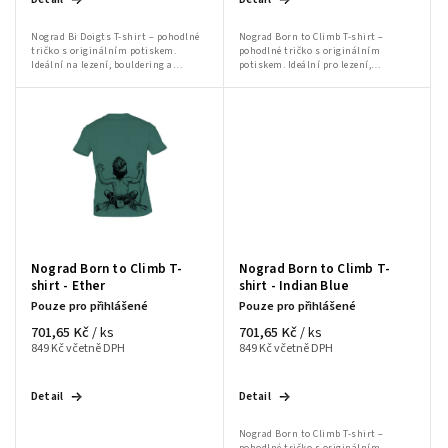
Nograd Bi Doigts T-shirt – pohodlné
Nograd Born to Climb T-shirt –
tričko s originálním potiskem.
pohodlné tričko s originálním
Ideální na lezení, bouldering a
potiskem. Ideální pro lezení,
volnočasové aktivity.
bouldering a volnočasové aktivity.“
Nograd Born to Climb T-
Nograd Born to Climb T-
shirt - Ether
shirt - Indian Blue
Pouze pro přihlášené
Pouze pro přihlášené
701,65 Kč
701,65 Kč
/ ks
/ ks
849 Kč včetně DPH
849 Kč včetně DPH
Detail
Detail
Nograd Born to Climb T-shirt –