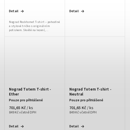
Detail
Detail
Nograd Rocktomet T-shirt – pohodlné
a stylové tričko s originálním
potiskem. Skvělé na lezení,
bouldering i volnočasové nošení.
Nograd Totem T-shirt -
Nograd Totem T-shirt -
Ether
Neutral
Pouze pro přihlášené
Pouze pro přihlášené
701,65 Kč
701,65 Kč
/ ks
/ ks
849 Kč včetně DPH
849 Kč včetně DPH
Detail
Detail