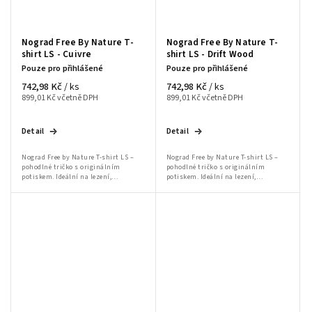
Nograd Free By Nature T-
Nograd Free By Nature T-
shirt LS - Cuivre
shirt LS - Drift Wood
Pouze pro přihlášené
Pouze pro přihlášené
742,98 Kč
742,98 Kč
/ ks
/ ks
899,01 Kč včetně DPH
899,01 Kč včetně DPH
Detail
Detail
Nograd Free by Nature T-shirt LS –
Nograd Free by Nature T-shirt LS –
pohodlné tričko s originálním
pohodlné tričko s originálním
potiskem. Ideální na lezení,
potiskem. Ideální na lezení,
bouldering a volnočasové nošení.
bouldering a volnočasové nošení.