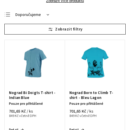
Zobrazit více produktů
Doporučujeme
Nejlevnější
Nejdražší
Nejprodávanější
Abecedně
Nograd Bi Doigts T-shirt -
Nograd Born to Climb T-
Indian Blue
shirt - Bleu Lagon
Pouze pro přihlášené
Pouze pro přihlášené
701,65 Kč
701,65 Kč
/ ks
/ ks
849 Kč včetně DPH
849 Kč včetně DPH
Detail
Detail