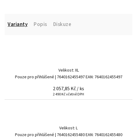
Varianty
Popis
Diskuze
Velikost: XL
Pouze pro přihlášené
| 7640162455497
EAN:
7640162455497
2 057,85 Kč
/ ks
2 490 Kč včetně DPH
Velikost: L
Pouze pro přihlášené
| 7640162455480
EAN:
7640162455480