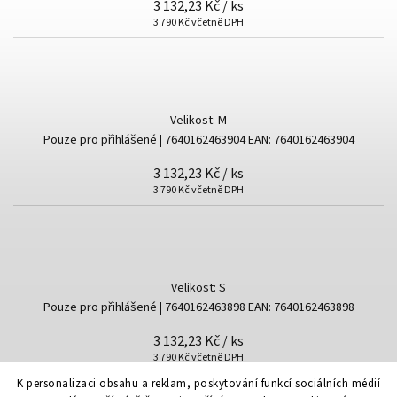
3 132,23 Kč
/ ks
3 790 Kč včetně DPH
Velikost: M
Pouze pro přihlášené
| 7640162463904
EAN:
7640162463904
3 132,23 Kč
/ ks
3 790 Kč včetně DPH
Velikost: S
Pouze pro přihlášené
| 7640162463898
EAN:
7640162463898
3 132,23 Kč
/ ks
3 790 Kč včetně DPH
K personalizaci obsahu a reklam, poskytování funkcí sociálních médií