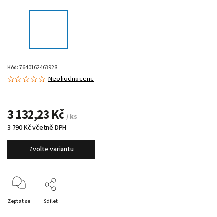
Kód:
7640162463928
Neohodnoceno
3 132,23 Kč
/ ks
3 790 Kč včetně DPH
Zvolte variantu
Zeptat se
Sdílet