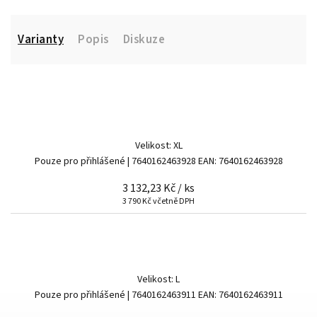
Varianty
Popis
Diskuze
Velikost: XL
Pouze pro přihlášené
| 7640162463928
EAN:
7640162463928
3 132,23 Kč
/ ks
3 790 Kč včetně DPH
Velikost: L
Pouze pro přihlášené
| 7640162463911
EAN:
7640162463911