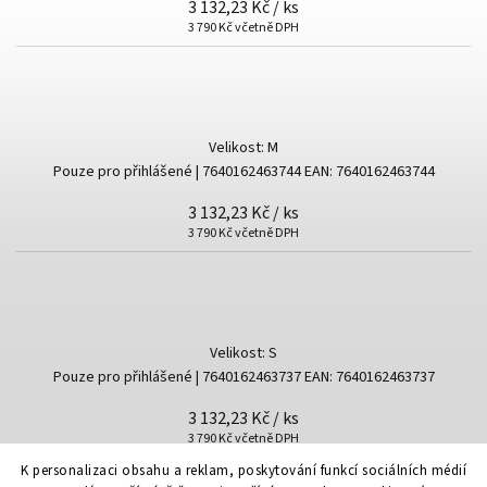
3 132,23 Kč
/ ks
3 790 Kč včetně DPH
Velikost: M
Pouze pro přihlášené
| 7640162463744
EAN:
7640162463744
3 132,23 Kč
/ ks
3 790 Kč včetně DPH
Velikost: S
Pouze pro přihlášené
| 7640162463737
EAN:
7640162463737
3 132,23 Kč
/ ks
3 790 Kč včetně DPH
K personalizaci obsahu a reklam, poskytování funkcí sociálních médií