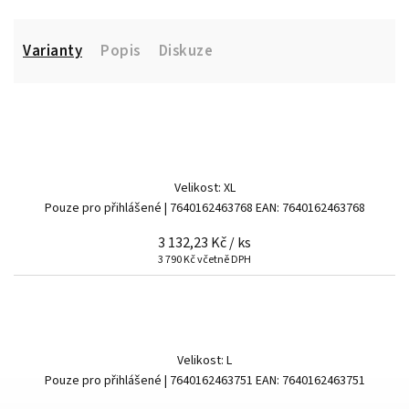
Varianty
Popis
Diskuze
Velikost: XL
Pouze pro přihlášené
| 7640162463768
EAN:
7640162463768
3 132,23 Kč
/ ks
3 790 Kč včetně DPH
Velikost: L
Pouze pro přihlášené
| 7640162463751
EAN:
7640162463751