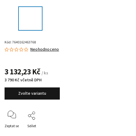
Kód:
7640162463768
Neohodnoceno
3 132,23 Kč
/ ks
3 790 Kč včetně DPH
Zvolte variantu
Zeptat se
Sdílet