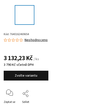
Kód:
7640162469654
Neohodnoceno
3 132,23 Kč
/ ks
3 790 Kč včetně DPH
Zvolte variantu
Zeptat se
Sdílet