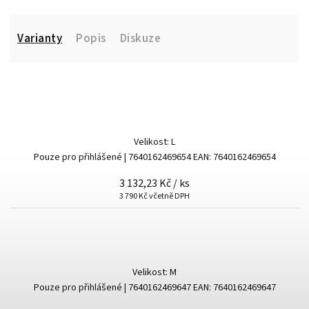
Varianty
Popis
Diskuze
Velikost: L
Pouze pro přihlášené
| 7640162469654
EAN:
7640162469654
3 132,23 Kč
/ ks
3 790 Kč včetně DPH
Velikost: M
Pouze pro přihlášené
| 7640162469647
EAN:
7640162469647