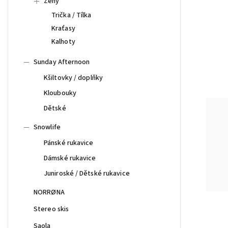
Ženy
Trička / Tílka
Kraťasy
Kalhoty
Sunday Afternoon
Kšiltovky / doplňky
Kloubouky
Dětské
Snowlife
Pánské rukavice
Dámské rukavice
Juniroské / Dětské rukavice
NORRØNA
Stereo skis
Saola