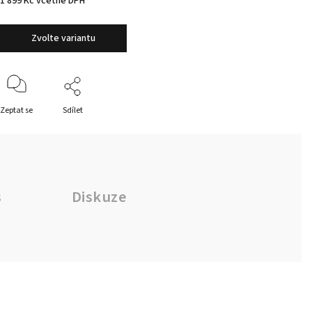
1 899 Kč včetně DPH
Zvolte variantu
Zeptat se
Sdílet
s
Diskuze