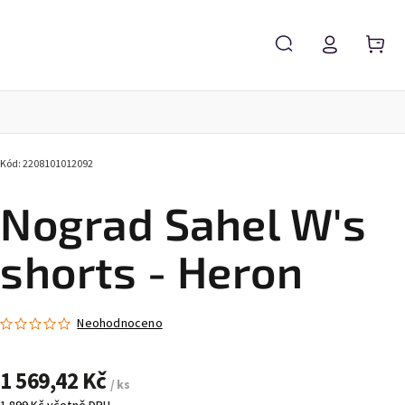
Kód:
2208101012092
Nograd Sahel W's
shorts - Heron
Neohodnoceno
1 569,42 Kč
/ ks