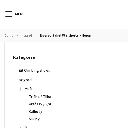
Domů
/
Nograd
/
Nograd Sahel W's shorts - Heron
EB Climbing shoes
Nograd
Sunday Afternoon
S
Kategorie
EB Climbing shoes
Nograd
Muži
Trička / Tílka
Kraťasy / 3/4
Kalhoty
Mikiny