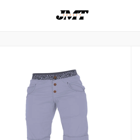
nowlife
NORRØNA
Stereo skis
Saola