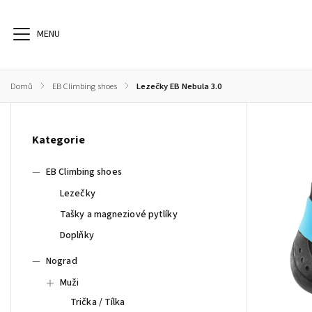
Domů
/
EB Climbing shoes
/
Lezečky EB Nebula 3.0
EB Climbing shoes
Nograd
Sunday Afternoon
S
Kategorie
EB Climbing shoes
Lezečky
Tašky a magneziové pytlíky
Doplňky
Nograd
Muži
Trička / Tílka