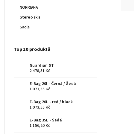
NORRØNA
Stereo skis
Saola
Top 10 produktů
Guardian ST
2 478,51 Kč
E-Bag 20l - Černá / Šedá
1 073,55 Kč
E-Bag 20L - red / black
1 073,55 Kč
E-Bag 35L - Šedá
1 156,20 Kč