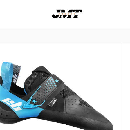
nowlife
NORRØNA
Stereo skis
Saola