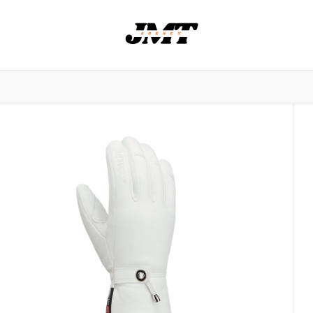
nowlife
NORRØNA
Stereo skis
Saola