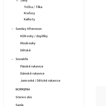
Ženy
Trička / Tílka
Kraťasy
Kalhoty
Sunday Afternoon
Kšiltovky / doplňky
Kloubouky
Dětské
Snowlife
Pánské rukavice
Dámské rukavice
Juniroské / Dětské rukavice
NORRØNA
Stereo skis
Saola