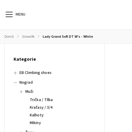
Domů
/
Snowlife
/
Lady Grand Soft DT W's - White
EB Climbing shoes
Nograd
Sunday Afternoon
S
Kategorie
EB Climbing shoes
Nograd
Muži
Trička / Tílka
Kraťasy / 3/4
Kalhoty
Mikiny