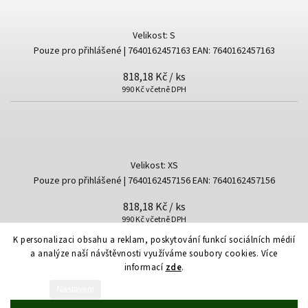
Velikost: S
Pouze pro přihlášené
| 7640162457163
EAN:
7640162457163
818,18 Kč
/ ks
990 Kč včetně DPH
Velikost: XS
Pouze pro přihlášené
| 7640162457156
EAN:
7640162457156
818,18 Kč
/ ks
990 Kč včetně DPH
K personalizaci obsahu a reklam, poskytování funkcí sociálních médií
a analýze naší návštěvnosti využíváme soubory cookies. Více
informací
zde
.
Nastavení
Vytvořil Shoptet