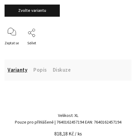
Zvolte variantu
Zeptat se
Sdílet
Varianty
Popis
Diskuze
Velikost: XL
Pouze pro přihlášené
| 7640162457194
EAN:
7640162457194
818,18 Kč
/ ks