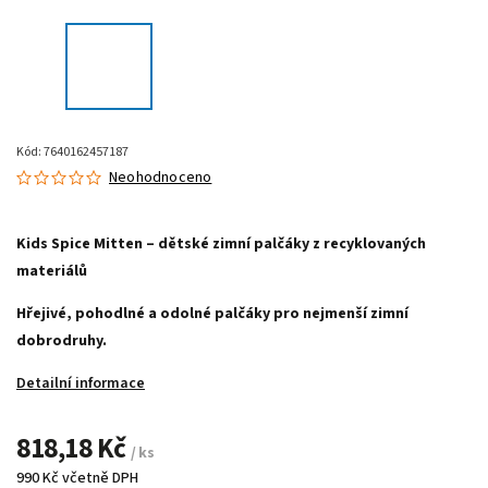
Kód:
7640162457187
Neohodnoceno
Kids Spice Mitten – dětské zimní palčáky z recyklovaných
materiálů
Hřejivé, pohodlné a odolné palčáky pro nejmenší zimní
dobrodruhy.
Detailní informace
818,18 Kč
/ ks
990 Kč včetně DPH