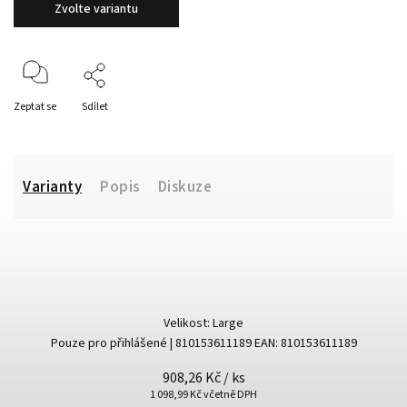
Zvolte variantu
Zeptat se
Sdílet
Varianty
Popis
Diskuze
Velikost: Large
Pouze pro přihlášené
| 810153611189
EAN:
810153611189
908,26 Kč
/ ks
1 098,99 Kč včetně DPH