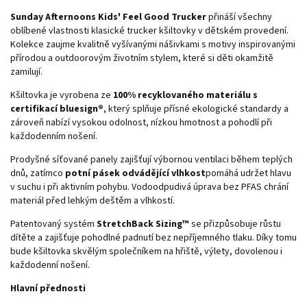
Sunday Afternoons Kids' Feel Good Trucker
přináší všechny
oblíbené vlastnosti klasické trucker kšiltovky v dětském provedení.
Kolekce zaujme kvalitně vyšívanými nášivkami s motivy inspirovanými
přírodou a outdoorovým životním stylem, které si děti okamžitě
zamilují.
Kšiltovka je vyrobena ze
100% recyklovaného materiálu s
certifikací bluesign®
, který splňuje přísné ekologické standardy a
zároveň nabízí vysokou odolnost, nízkou hmotnost a pohodlí při
každodenním nošení.
Prodyšné síťované panely zajišťují výbornou ventilaci během teplých
dnů, zatímco
potní pásek odvádějící vlhkost
pomáhá udržet hlavu
v suchu i při aktivním pohybu. Vodoodpudivá úprava bez PFAS chrání
materiál před lehkým deštěm a vlhkostí.
Patentovaný systém
StretchBack Sizing™
se přizpůsobuje růstu
dítěte a zajišťuje pohodlné padnutí bez nepříjemného tlaku. Díky tomu
bude kšiltovka skvělým společníkem na hřiště, výlety, dovolenou i
každodenní nošení.
Hlavní přednosti