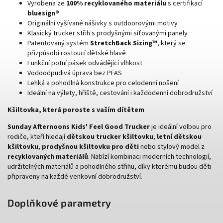
Vyrobena ze
100% recyklovaného materiálu
s certifikací
bluesign®
Originální vyšívané nášivky s outdoorovými motivy
Klasický trucker střih s prodyšnými síťovanými panely
Patentovaný systém
StretchBack Sizing™
, který se
přizpůsobí rostoucí dětské hlavě
Funkční potní pásek odvádějící vlhkost
Vodoodpudivá úprava bez PFAS
Lehká a pohodlná konstrukce pro celodenní nošení
Ideální na výlety, hřiště, cestování i každodenní dobrodružství
Kšiltovka, která poroste s vaším dítětem
Sunday Afternoons Kids' Feel Good Trucker
je ideální volbou pro
rodiče, kteří hledají
dětskou trucker kšiltovku
,
letní dětskou
kšiltovku
,
prodyšnou kšiltovku pro děti
nebo stylový model z
recyklovaných materiálů
. Nabízí kombinaci moderních technologií,
udržitelných materiálů a pohodlného střihu, díky kterému budou děti
připraveny na každé venkovní dobrodružství.
Doplňkové parametry