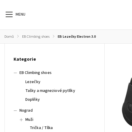
Domů
/
EB Climbing shoes
/
EB Lezečky Electron 3.0
EB Climbing shoes
Nograd
Sunday Afternoon
S
Kategorie
EB Climbing shoes
Lezečky
Tašky a magneziové pytlíky
Doplňky
Nograd
Muži
Trička / Tílka