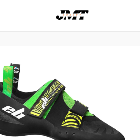
nowlife
NORRØNA
Stereo skis
Saola