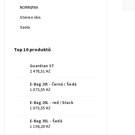
NORRØNA
Stereo skis
Saola
Top 10 produktů
Guardian ST
2 478,51 Kč
E-Bag 20l - Černá / Šedá
1 073,55 Kč
E-Bag 20L - red / black
1 073,55 Kč
E-Bag 35L - Šedá
1 156,20 Kč