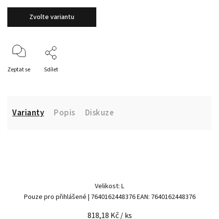
Zvolte variantu
Zeptat se
Sdílet
Varianty
Popis
Diskuze
Velikost: L
Pouze pro přihlášené
| 7640162448376
EAN:
7640162448376
818,18 Kč
/ ks