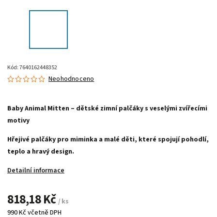
Kód:
7640162448352
Neohodnoceno
Baby Animal Mitten – dětské zimní palčáky s veselými zvířecími
motivy
Hřejivé palčáky pro miminka a malé děti, které spojují pohodlí,
teplo a hravý design.
Detailní informace
818,18 Kč
/ ks
990 Kč včetně DPH