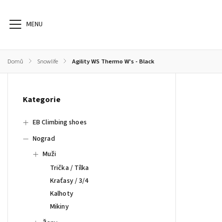
Domů
/
Snowlife
/
Agility WS Thermo W's - Black
EB Climbing shoes
Nograd
Sunday Afternoon
S
Kategorie
EB Climbing shoes
Nograd
Muži
Trička / Tílka
Kraťasy / 3/4
Kalhoty
Mikiny