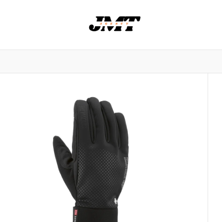
nowlife
NORRØNA
Stereo skis
Saola