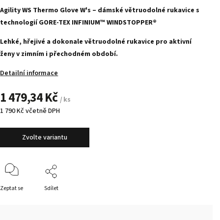
Agility WS Thermo Glove W's – dámské větruodolné rukavice s
technologií GORE-TEX INFINIUM™ WINDSTOPPER®
Lehké, hřejivé a dokonale větruodolné rukavice pro aktivní
ženy v zimním i přechodném období.
Detailní informace
1 479,34 Kč
/ ks
1 790 Kč včetně DPH
Zvolte variantu
Zeptat se
Sdílet