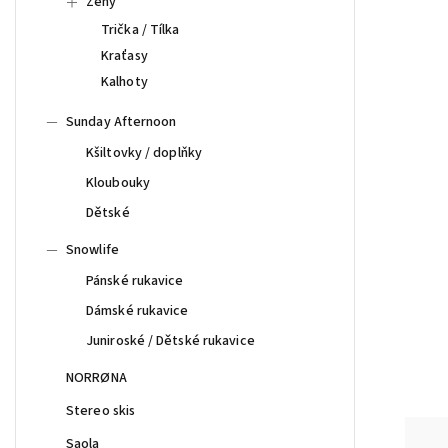
Ženy
Trička / Tílka
Kraťasy
Kalhoty
Sunday Afternoon
Kšiltovky / doplňky
Kloubouky
Dětské
Snowlife
Pánské rukavice
Dámské rukavice
Juniroské / Dětské rukavice
NORRØNA
Stereo skis
Saola